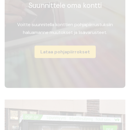
Suunnittele oma kontti
Voitte suunnitella konttien pohjapiirrustuksiin
haluamanne muutokset ja lisävarusteet.
Lataa pohjapiirrokset