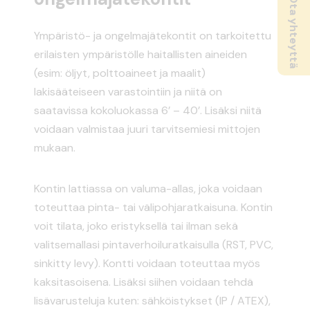
Ota yhteyttä
Ympäristö- ja ongelmajätekontit on tarkoitettu
erilaisten ympäristölle haitallisten aineiden
(esim: öljyt, polttoaineet ja maalit)
lakisääteiseen varastointiin ja niitä on
saatavissa kokoluokassa 6’ – 40’. Lisäksi niitä
voidaan valmistaa juuri tarvitsemiesi mittojen
mukaan.
Kontin lattiassa on valuma-allas, joka voidaan
toteuttaa pinta- tai välipohjaratkaisuna. Kontin
voit tilata, joko eristyksellä tai ilman sekä
valitsemallasi pintaverhoiluratkaisulla (RST, PVC,
sinkitty levy). Kontti voidaan toteuttaa myös
kaksitasoisena. Lisäksi siihen voidaan tehdä
lisävarusteluja kuten: sähköistykset (IP / ATEX),