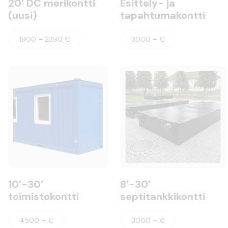
20′ DC merikontti
Esittely- ja
(uusi)
tapahtumakontti
1900 – 2390 €
3000 – €
10′-30′
8′-30′
toimistokontti
septitankkikontti
4500 – €
3000 – €