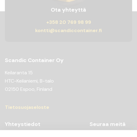
Ota yhteyttä
+358 20 769 98 99
kontti@scandiccontainer.fi
Scandic Container Oy
Keilaranta 15
HTC-Keilaniemi, B-talo
02150 Espoo, Finland
Tietosuojaseloste
Yhteystiedot
Seuraa meitä
Youtube
+358 20 769 98 99