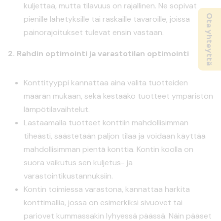
kuljettaa, mutta tilavuus on rajallinen. Ne sopivat
Ota yhteyttä
pienille lähetyksille tai raskaille tavaroille, joissa
painorajoitukset tulevat ensin vastaan.
2. Rahdin optimointi
ja varastotilan optimointi
Konttityyppi kannattaa aina valita tuotteiden
määrän mukaan, sekä kestääkö tuotteet ympäristön
lämpötilavaihtelut.
Lastaamalla tuotteet konttiin mahdollisimman
tiheästi, säästetään paljon tilaa ja voidaan käyttää
mahdollisimman pientä konttia. Kontin koolla on
suora vaikutus sen kuljetus- ja
varastointikustannuksiin.
Kontin toimiessa varastona, kannattaa harkita
konttimallia, jossa on esimerkiksi sivuovet tai
pariovet kummassakin lyhyessä päässä. Näin pääset