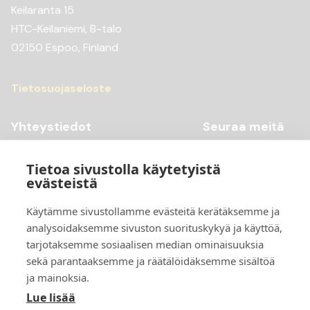
Keilaranta 15
HTC-Keilaniemi, B-talo
02150 Espoo, Finland
Tietosuojaseloste
Yhteystiedot
Seuraa meitä
Youtube
+358 20 769 98 99
Tietoa sivustolla käytetyistä
Instagram
+358 20 769 98 97
evästeistä
Facebook
kontti@scandiccontainer.fi
Käytämme sivustollamme evästeitä kerätäksemme ja
analysoidaksemme sivuston suorituskykyä ja käyttöä,
Tarkemmat yhteystiedot
tarjotaksemme sosiaalisen median ominaisuuksia
sekä parantaaksemme ja räätälöidäksemme sisältöä
ja mainoksia.
Lue lisää