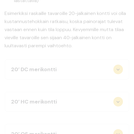
lastattava)
Esimerkiksi raskaille tavaroille 20-jalkainen kontti voi olla
kustannustehokkain ratkaisu, koska painorajat tulevat
vastaan ennen kuin tila loppuu. Kevyemmille mutta tilaa
vieville tavaroille sen sijaan 40-jalkainen kontti on
luultavasti parempi vaihtoehto.
20′ DC merikontti
20′ HC merikontti
20′ OS merikontti