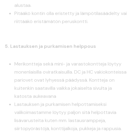
alustaa.
Pitääkö kontin olla eristetty ja lämpötilasäädelty vai
riittääkö eristämätön peruskontti.
5. Lastauksen ja purkamisen helppous
Merikontteja sekä mini- ja varastokontteja löytyy
monenlaisilla oviratkaisuilla. DC ja HC vakiokonteissa
pariovet ovat lyhyessä päädyssä. Kontteja on
kuitenkin saatavilla vaikka jokaiselta sivulta ja
katosta aukeavana
Lastauksen ja purkamisen helpottamiseksi
valikoimastamme löytyy paljon sitä helpottavia
lisävarusteita kuten mm. lastausramppeja,
siirtopyörästöjä, konttijalkoja, pukkeja ja rappusia.