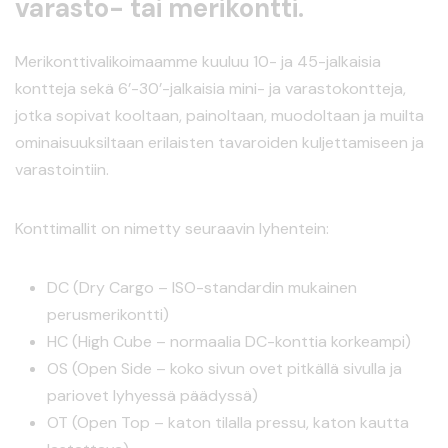
varasto- tai merikontti.
Merikonttivalikoimaamme kuuluu 10- ja 45-jalkaisia
kontteja sekä 6’-30’-jalkaisia mini- ja varastokontteja,
jotka sopivat kooltaan, painoltaan, muodoltaan ja muilta
ominaisuuksiltaan erilaisten tavaroiden kuljettamiseen ja
varastointiin.
Konttimallit on nimetty seuraavin lyhentein:
DC (Dry Cargo – ISO-standardin mukainen
perusmerikontti)
HC (High Cube – normaalia DC-konttia korkeampi)
OS (Open Side – koko sivun ovet pitkällä sivulla ja
pariovet lyhyessä päädyssä)
OT (Open Top – katon tilalla pressu, katon kautta