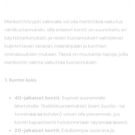
Merikonttityypin valinnalla voi olla merkittävä vaikutus
rahtikustannuksiin, sillä erilaiset kontit on suunniteltu eri
käyttötarkoituksiin, ja niiden kustannukset vaihtelevat
kuljetettavan tavaran, määränpään ja konttien
ominaisuuksien mukaan. Tässä on muutamia tapoja, joilla
merikontin valinta vaikuttaa kustannuksiin:
1.
Kontin koko
40-jalkaiset kontit
: Sopivat suuremmille
lähetyksille. Yksikkökustannukset (esim. kuutio- tai
tonnimäärää kohden) voivat olla pienemmät, jos
kontin kapasiteetti hyödynnetään täysimääräisesti.
20-jalkaiset kontit
: Edullisempia vuokrata ja