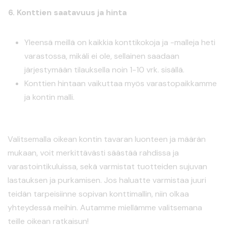
6. Konttien saatavuus ja hinta
Yleensä meillä on kaikkia konttikokoja ja -malleja heti
varastossa, mikäli ei ole, sellainen saadaan
järjestymään tilauksella noin 1-10 vrk. sisällä.
Konttien hintaan vaikuttaa myös varastopaikkamme
ja kontin malli.
Valitsemalla oikean kontin tavaran luonteen ja määrän
mukaan, voit merkittävästi säästää rahdissa ja
varastointikuluissa, sekä varmistat tuotteiden sujuvan
lastauksen ja purkamisen. Jos haluatte varmistaa juuri
teidän tarpeisiinne sopivan konttimallin, niin olkaa
yhteydessä meihin. Autamme miellämme valitsemana
teille oikean ratkaisun!