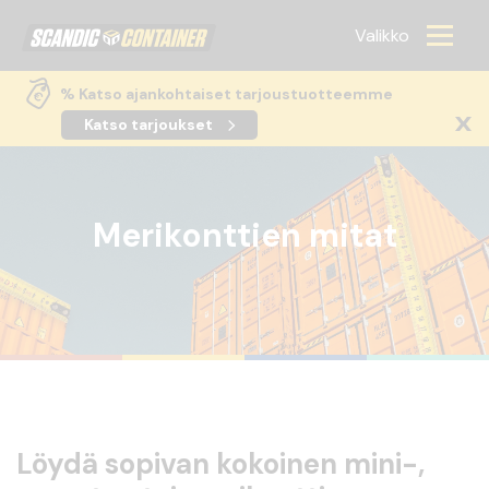
Scandic container
Valikko
% Katso ajankohtaiset tarjoustuotteemme
Katso tarjoukset
Merikonttien mitat
Löydä sopivan kokoinen mini-,