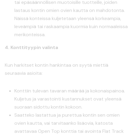
tai epäsäännöllisen muotoisille tuotteille, joiden
lastaus kontin omien ovien kautta on mahdotonta.
Näissä konteissa kuljetetaan yleensä korkeampia,
leveämpiä tai raskaampia kuormia kuin normaaleissa
merikonteissa.
4. Konttityypin valinta
Kun harkitset kontin hankintaa on syytä miettiä
seuraavia asioita:
Konttiin tulevan tavaran määrää ja kokonaispainoa.
Kuljetus ja varastointi kustannukset ovat yleensä
suoraan sidottu kontin kokoon.
Saatteko lastattua ja purettua kontin sen omien
ovien kautta, vai tarvitaanko lisäovia, katosta
avattavaa Open Top konttia tai avointa Flat Track