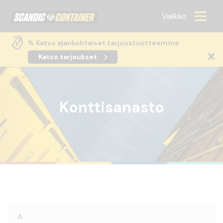
Scandic container
Valikko
% Katso ajankohtaiset tarjoustuotteemme
Katso tarjoukset
Konttisanasto
A