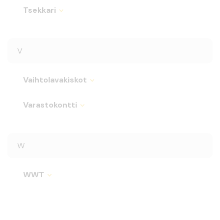
Tsekkari
V
Vaihtolavakiskot
Varastokontti
W
WWT