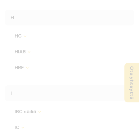
H
HC
HIAB
HRF
Ota yhteyttä
I
IBC säiliö
IC