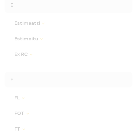
E
Estimaatti
Estimoitu
Ex RC
F
FL
FOT
FT