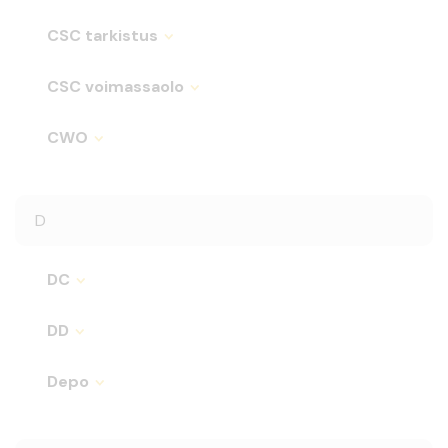
CSC tarkistus
CSC voimassaolo
CWO
D
DC
DD
Depo