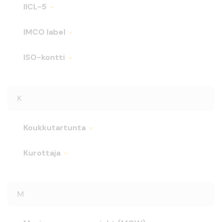
IICL-5
IMCO label
ISO-kontti
K
Koukkutartunta
Kurottaja
M