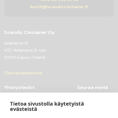
kontti@scandiccontainer.fi
Scandic Container Oy
Keilaranta 15
HTC-Keilaniemi, B-talo
02150 Espoo, Finland
Tietosuojaseloste
Yhteystiedot
Seuraa meitä
Youtube
+358 20 769 98 99
Tietoa sivustolla käytetyistä
Instagram
+358 20 769 98 97
evästeistä
Facebook
kontti@scandiccontainer.fi