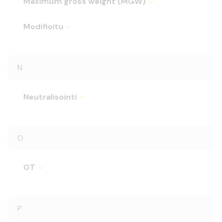
Maximum gross weight (MGW)
Modifioitu
N
Neutralisointi
O
OT
P