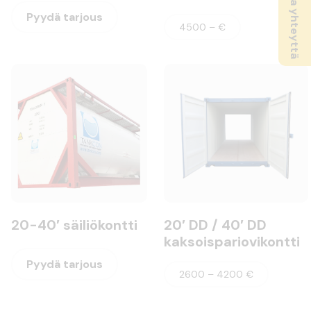
Ota yhteyttä
Pyydä tarjous
4500 – €
20-40′ säiliökontti
20′ DD / 40′ DD
kaksoispariovikontti
Pyydä tarjous
2600 – 4200 €