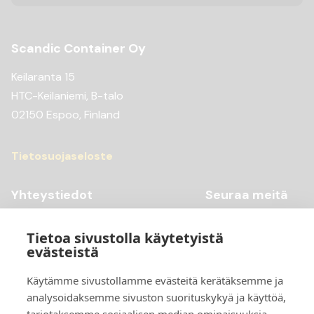
Scandic Container Oy
Keilaranta 15
HTC-Keilaniemi, B-talo
02150 Espoo, Finland
Tietosuojaseloste
Yhteystiedot
Seuraa meitä
Youtube
+358 20 769 98 99
Tietoa sivustolla käytetyistä
Instagram
+358 20 769 98 97
evästeistä
Facebook
kontti@scandiccontainer.fi
Käytämme sivustollamme evästeitä kerätäksemme ja
analysoidaksemme sivuston suorituskykyä ja käyttöä,
Tarkemmat yhteystiedot