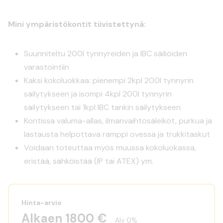
Mini ympäristökontit tiivistettynä:
Suunniteltu 200l tynnyreiden ja IBC säiliöiden
varastointiin
Kaksi kokoluokkaa: pienempi 2kpl 200l tynnyrin
säilytykseen ja isompi 4kpl 200l tynnyrin
säilytykseen tai 1kpl IBC tankin säilytykseen
Kontissa valuma-allas, ilmanvaihtosäleiköt, purkua ja
lastausta helpottava ramppi ovessa ja trukkitaskut
Voidaan toteuttaa myös muussa kokoluokassa,
eristää, sähköistää (IP tai ATEX) ym.
Hinta-arvio
Alkaen 1800 €
Alv 0%