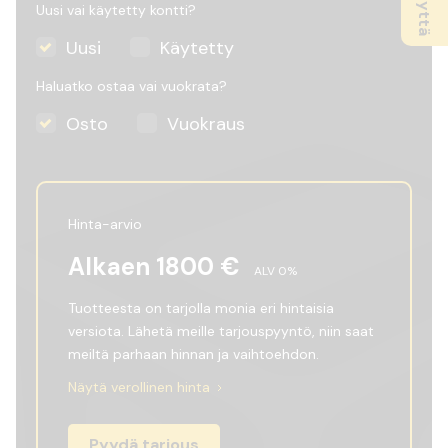
Uusi vai käytetty kontti?
Uusi
Käytetty
Haluatko ostaa vai vuokrata?
Osto
Vuokraus
Hinta-arvio
Alkaen
1800
€
ALV
0
%
Tuotteesta on tarjolla monia eri hintaisia
versiota. Lähetä meille tarjouspyyntö, niin saat
meiltä parhaan hinnan ja vaihtoehdon.
Näytä verollinen hinta
Pyydä tarjous