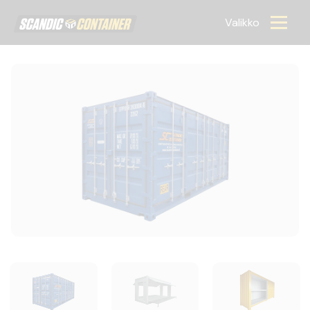
Scandic container
Valikko