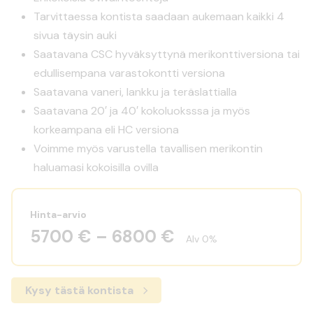
Tarvittaessa kontista saadaan aukemaan kaikki 4
sivua täysin auki
Saatavana CSC hyväksyttynä merikonttiversiona tai
edullisempana varastokontti versiona
Saatavana vaneri, lankku ja teräslattialla
Saatavana 20′ ja 40′ kokoluoksssa ja myös
korkeampana eli HC versiona
Voimme myös varustella tavallisen merikontin
haluamasi kokoisilla ovilla
Hinta-arvio
5700 € – 6800 €
Alv 0%
Kysy tästä kontista