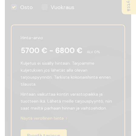
Osto
Vuokraus
Hinta-arvio
5700
€ -
6800
€
ALV
0
%
Kuljetus ei sisälly hintaan. Tarjoamme
kuljetuksen jos lähetät alla olevan
tarjouspyynnön. Tarkista kokonaishinta ennen
tilausta.
Hintaan vaikuttaa kontin varastopaikka ja
tuotteen ikä. Lähetä meille tarjouspyyntö, niin
saat meiltä parhaan hinnan ja vaihtoehdon.
Näytä verollinen hinta
Pyydä tarjous