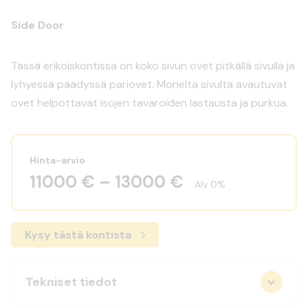
Side Door
Tässä erikoiskontissa on koko sivun ovet pitkällä sivulla ja
lyhyessä päädyssä pariovet. Monelta sivulta avautuvat
ovet helpottavat isojen tavaroiden lastausta ja purkua.
Hinta-arvio
11000 € – 13000 €
Alv 0%
Kysy tästä kontista
Tekniset tiedot