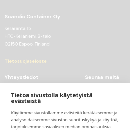
Scandic Container Oy
Keilaranta 15
HTC-Keilaniemi, B-talo
02150 Espoo, Finland
Tietosuojaseloste
Yhteystiedot
Seuraa meitä
Youtube
+358 20 769 98 99
Tietoa sivustolla käytetyistä
Instagram
+358 20 769 98 97
evästeistä
Facebook
kontti@scandiccontainer.fi
Käytämme sivustollamme evästeitä kerätäksemme ja
analysoidaksemme sivuston suorituskykyä ja käyttöä,
Tarkemmat yhteystiedot
tarjotaksemme sosiaalisen median ominaisuuksia