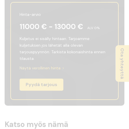
Hinta-arvio
11000
€ -
13000
€
ALV
0
%
Kuljetus ei sisälly hintaan. Tarjoamme
kuljetuksen jos lähetät alla olevan
Ota yhteyttä
tarjouspyynnön. Tarkista kokonaishinta ennen
tilausta.
Näytä verollinen hinta
Pyydä tarjous
Katso myös nämä