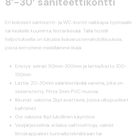
8′-30′ saniteettikontti
Eri kokoiset saniteetti- ja WC-kontit vaikkapa työmaalle
tai keskelle kuuminta festarikesää. Tällä hotelli
helpotuksella on lukuisia lisävarustemahdollisuuksia,
joista kerromme mielellämme lisää.
Eristys: seinät 50mm-100mm ja lattia/katto 100-
150mm
Lattia: 20-30mm säänkestävää vaneria, joka on
vesieristetty. Pinta 2mm PVC muovia.
Ikkunat: vakiona 2kpl avattavia, joissa ulkopuoliset
kaihtimet
Ovi: vakiona 1kpl lukollinen käyntiovi
Vesijärjestelmä: erilaisa vaihtoehtoja, valmiit
liitoskappaleet kunnallistekniikkaan tai