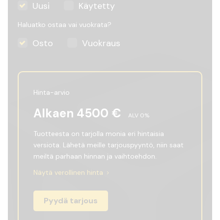
Uusi
Käytetty
Haluatko ostaa vai vuokrata?
Osto
Vuokraus
Hinta-arvio
Alkaen
4500
€
ALV
0
%
Tuotteesta on tarjolla monia eri hintaisia
versiota. Lähetä meille tarjouspyyntö, niin saat
meiltä parhaan hinnan ja vaihtoehdon.
Näytä verollinen hinta
Pyydä tarjous