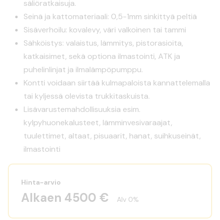
säliöratkaisuja.
Seinä ja kattomateriaali: 0,5-1mm sinkittyä peltiä
Sisäverhoilu: kovalevy, väri valkoinen tai tammi
Sähköistys: valaistus, lämmitys, pistorasioita,
katkaisimet, sekä optiona ilmastointi, ATK ja
puhelinlinjat ja ilmalämpöpumppu.
Kontti voidaan siirtää kulmapaloista kannattelemalla
tai kyljessä olevista trukkitaskuista.
Lisävarustemahdollisuuksia esim.
kylpyhuonekalusteet, lämminvesivaraajat,
tuulettimet, altaat, pisuaarit, hanat, suihkuseinät,
ilmastointi
Hinta-arvio
Alkaen 4500 €
Alv 0%