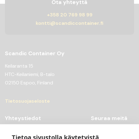
Ota yhteyttä
+358 20 769 98 99
kontti@scandiccontainer.fi
Scandic Container Oy
Keilaranta 15
HTC-Keilaniemi, B-talo
02150 Espoo, Finland
Tietosuojaseloste
Yhteystiedot
Seuraa meitä
Youtube
+358 20 769 98 99
Tietoa sivustolla käytetyistä
Instagram