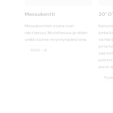
Messukontti
20′ O
Messukonttien etuina ovat
Katosta
näyttävyys, liikuteltavuus ja niiden
jonka k
uniikki luonne myyntiympäristönä.
tai Hard
jotta h
3000 – €
saa mol
poistet
purun aj
Pyydä