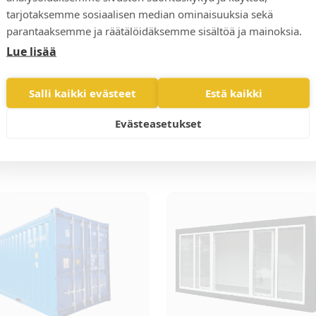
hinnan ja vai
tarjotaksemme sosiaalisen median ominaisuuksia sekä
parantaaksemme ja räätälöidäksemme sisältöä ja mainoksia.
Pyydä ta
Lue lisää
Salli kaikki evästeet
Estä kaikki
Evästeasetukset