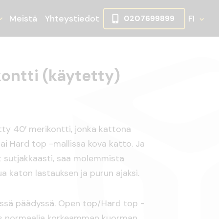
Meistä
Yhteystiedot
FI
0207699899
ikko
lje alasvetovalikko
Avaa tai sulje alasvetovalikko
ontti (käytetty)
ty 40′ merikontti, jonka kattona
tai Hard top -mallissa kova katto. Ja
 sutjakkaasti, saa molemmista
ua katon lastauksen ja purun ajaksi.
essä päädyssä. Open top/Hard top -
ös normaalia korkeamman kuorman