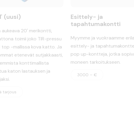
T (uusi)
Esittely- ja
tapahtumakontti
 aukeava 20′ merikontti,
Myymme ja vuokraamme erila
attona toimii joko TIR-pressu
esittely- ja tapahtumakontte
 top -mallissa kova katto. Ja
pop up-kontteja, jotka sopiv
ommat etenevät sutjakkaasti,
moneen tarkoitukseen.
emmista konttimallista
tua katon lastauksen ja
3000 – €
aksi.
 tarjous