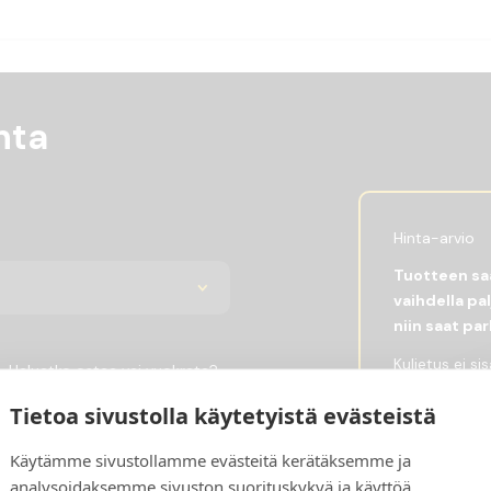
nta
Hinta-arvio
Tuotteen saa
vaihdella pa
niin saat pa
Kuljetus ei si
Haluatko ostaa vai vuokrata?
lähetät alla 
Osto
Vuokraus
Tietoa sivustolla käytetyistä evästeistä
kokonaishinta
Hintaan vaiku
Käytämme sivustollamme evästeitä kerätäksemme ja
Lähetä meille
analysoidaksemme sivuston suorituskykyä ja käyttöä,