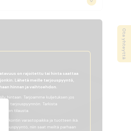
Ota yhteyttä
tavuus on rajoitettu tai hinta saattaa
ljonkin. Lähetä meille tarjouspyyntö,
rhaan hinnan ja vaihtoehdon.
sälly hintaan. Tarjoamme kuljetuksen jos
olevan tarjouspyynnön. Tarkista
 ennen tilausta.
ttaa kontin varastopaikka ja tuotteen ikä.
 tarjouspyyntö, niin saat meiltä parhaan