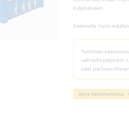
kuljetukseen.
Saatavilla myös edullisi
Tuotteen saatavuus 
vaihdella paljonkin. 
saat parhaan hinnan
Kysy tästä kontista