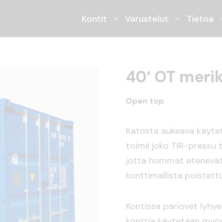
ner
Kontit
Varustelut
Tietoa
Avaa tai sulje alasvetoval
Avaa tai su
40′ OT merik
Open top
Katosta aukeava käytet
toimii joko TIR-pressu 
jotta hommat etenevät
konttimallista poistett
Kontissa pariovet lyhy
konttia käytetään my