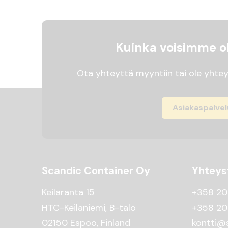
Kuinka voisimme ol
Ota yhteyttä myyntiin tai ole yhtey
Asiakaspalvel
Scandic Container Oy
Yhteys
Keilaranta 15
+358 20
HTC-Keilaniemi, B-talo
+358 20
02150 Espoo, Finland
kontti@s