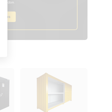
htoehdon.
rjous