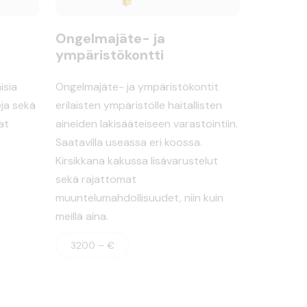
Ongelmajäte- ja
ympäristökontti
isia
Ongelmajäte- ja ympäristökontit
ja sekä
erilaisten ympäristölle haitallisten
at
aineiden lakisääteiseen varastointiin.
Saatavilla useassa eri koossa.
Kirsikkana kakussa lisävarustelut
sekä rajattomat
muuntelumahdollisuudet, niin kuin
meillä aina.
3200 – €