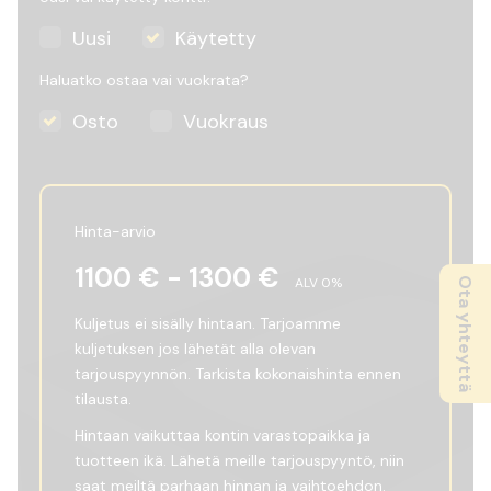
Uusi
Käytetty
Haluatko ostaa vai vuokrata?
Osto
Vuokraus
Hinta-arvio
1100
€ -
1300
€
ALV
0
%
Ota yhteyttä
Kuljetus ei sisälly hintaan. Tarjoamme
kuljetuksen jos lähetät alla olevan
tarjouspyynnön. Tarkista kokonaishinta ennen
tilausta.
Hintaan vaikuttaa kontin varastopaikka ja
tuotteen ikä. Lähetä meille tarjouspyyntö, niin
saat meiltä parhaan hinnan ja vaihtoehdon.