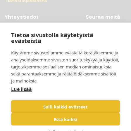
Tietosuojaseloste
Yhteystiedot
Seuraa meitä
Youtube
+358 20 769 98 99
Tietoa sivustolla käytetyistä
Instagram
+358 20 769 98 97
evästeistä
Facebook
kontti@scandiccontainer.fi
Käytämme sivustollamme evästeitä kerätäksemme ja
analysoidaksemme sivuston suorituskykyä ja käyttöä,
Tarkemmat yhteystiedot
tarjotaksemme sosiaalisen median ominaisuuksia
sekä parantaaksemme ja räätälöidäksemme sisältöä
ja mainoksia.
Lue lisää
Salli kaikki evästeet
Estä kaikki