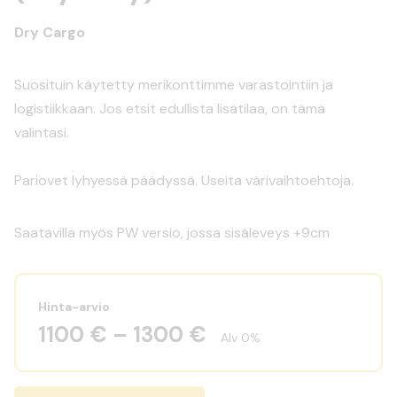
Dry Cargo
Suosituin käytetty merikonttimme varastointiin ja
logistiikkaan. Jos etsit edullista lisätilaa, on tämä
valintasi.
Pariovet lyhyessä päädyssä. Useita värivaihtoehtoja.
Saatavilla myös PW versio, jossa sisäleveys +9cm
Hinta-arvio
1100 € – 1300 €
Alv 0%