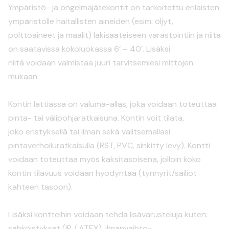
Ympäristö- ja ongelmajätekontit on tarkoitettu erilaisten
ympäristölle haitallisten aineiden (esim: öljyt,
polttoaineet ja maalit) lakisääteiseen varastointiin ja niitä
on saatavissa kokoluokassa 6’ – 40’. Lisäksi
niitä voidaan valmistaa juuri tarvitsemiesi mittojen
mukaan.
Kontin lattiassa on valuma-allas, joka voidaan toteuttaa
pinta- tai välipohjaratkaisuna. Kontin voit tilata,
joko eristyksellä tai ilman sekä valitsemallasi
pintaverhoiluratkaisulla (RST, PVC, sinkitty levy). Kontti
voidaan toteuttaa myös kaksitasoisena, jolloin koko
kontin tilavuus voidaan hyödyntää (tynnyrit/säiliöt
kahteen tasoon).
Lisäksi kontteihin voidaan tehdä lisävarusteluja kuten:
sähköistykset (IP / ATEX), ilmanvaihto-,