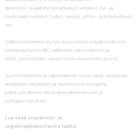
lämmitys- ja jäähdytysratkaisut, erilaiset ovi- ja
luukkuvaihtoehdot, hyllyt, rampit, johto- ja letkutelineet
ym.
Valikoimastamme löytyy myös muita ympäristökontti
ratkaisuja kuten IBC säiliöiden säilytyskontti ja
200L tynnyreiden varastointiin suunniteltu kontti.
Suunnittelemme ja rakennamme myös näitä ratkaisuja
asiakkaan tarpeiden ja vaatimusten pohjalta,
jolloin piirrämme niistä aina rakennekuvat ja
pohjapiirrustukset.
Lue lisää ympäristö- ja
ongelmajätekonteista täältä.