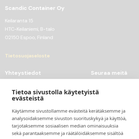
Scandic Container Oy
Keilaranta 15
HTC-Keilaniemi, B-talo
02150 Espoo, Finland
Tietosuojaseloste
Yhteystiedot
Seuraa meitä
Youtube
+358 20 769 98 99
Tietoa sivustolla käytetyistä
Instagram
+358 20 769 98 97
evästeistä
Facebook
kontti@scandiccontainer.fi
Käytämme sivustollamme evästeitä kerätäksemme ja
analysoidaksemme sivuston suorituskykyä ja käyttöä,
Tarkemmat yhteystiedot
tarjotaksemme sosiaalisen median ominaisuuksia
sekä parantaaksemme ja räätälöidäksemme sisältöä