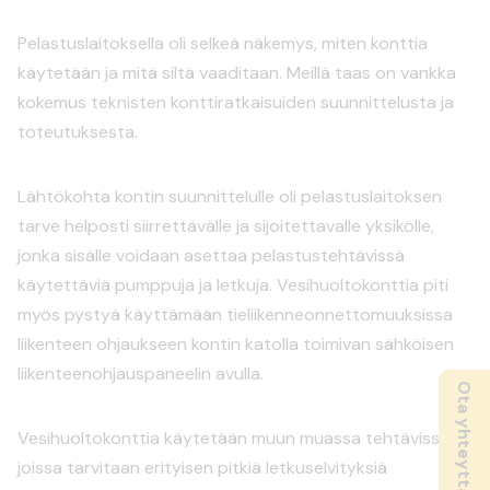
Pelastuslaitoksella oli selkeä näkemys, miten konttia
käytetään ja mitä siltä vaaditaan. Meillä taas on vankka
kokemus teknisten konttiratkaisuiden suunnittelusta ja
toteutuksesta.
Lähtökohta kontin suunnittelulle oli pelastuslaitoksen
tarve helposti siirrettävälle ja sijoitettavalle yksikölle,
jonka sisälle voidaan asettaa pelastustehtävissä
käytettäviä pumppuja ja letkuja. Vesihuoltokonttia piti
myös pystyä käyttämään tieliikenneonnettomuuksissa
liikenteen ohjaukseen kontin katolla toimivan sähköisen
liikenteenohjauspaneelin avulla.
Ota yhteyttä
Vesihuoltokonttia käytetään muun muassa tehtävissä,
joissa tarvitaan erityisen pitkiä letkuselvityksiä