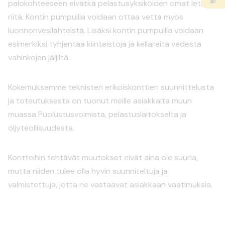
palokohteeseen eivätkä pelastusyksiköiden omat letkut
riitä. Kontin pumpuilla voidaan ottaa vettä myös
luonnonvesilähteistä. Lisäksi kontin pumpuilla voidaan
esimerkiksi tyhjentää kiinteistöjä ja kellareita vedestä
vahinkojen jäljiltä.
Kokemuksemme teknisten erikoiskonttien suunnittelusta
ja toteutuksesta on tuonut meille asiakkaita muun
muassa Puolustusvoimista, pelastuslaitokselta ja
öljyteollisuudesta.
Kontteihin tehtävät muutokset eivät aina ole suuria,
mutta niiden tulee olla hyvin suunniteltuja ja
valmistettuja, jotta ne vastaavat asiakkaan vaatimuksia.