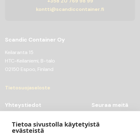
+358 20 769 98 99
kontti@scandiccontainer.fi
Scandic Container Oy
Keilaranta 15
HTC-Keilaniemi, B-talo
02150 Espoo, Finland
Tietosuojaseloste
Yhteystiedot
Seuraa meitä
Youtube
+358 20 769 98 99
Tietoa sivustolla käytetyistä
Instagram
+358 20 769 98 97
evästeistä
Facebook
kontti@scandiccontainer.fi