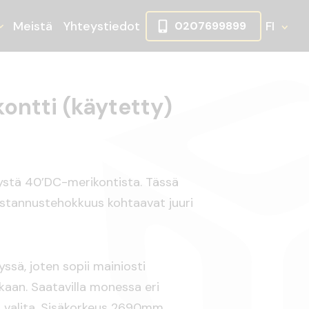
Meistä
Yhteystiedot
FI
0207699899
ikko
lje alasvetovalikko
Avaa tai sulje alasvetovalikko
ontti (käytetty)
ystä 40’DC-merikontista. Tässä
 kustannustehokkuus kohtaavat juuri
ssä, joten sopii mainiosti
ikkaan. Saatavilla monessa eri
tä valita. Sisäkorkeus 2690mm.