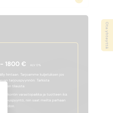
Ota yhteyttä
 -
1800
€
ALV
0
%
sälly hintaan. Tarjoamme kuljetuksen jos
olevan tarjouspyynnön. Tarkista
 ennen tilausta.
ttaa kontin varastopaikka ja tuotteen ikä.
 tarjouspyyntö, niin saat meiltä parhaan
htoehdon.