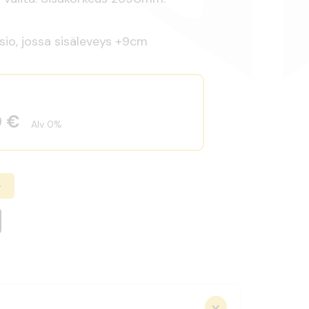
sio, jossa sisäleveys +9cm
0 €
Alv 0%