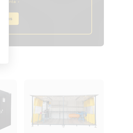
nen hinta
rjous