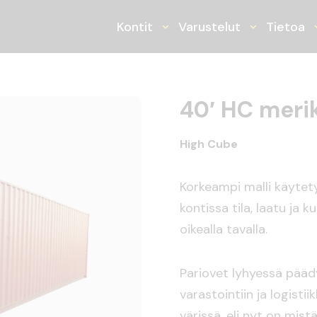
ner
Kontit
Varustelut
Tietoa
Avaa tai sulje alasvetoval
Avaa tai su
40′ HC merik
High Cube
Korkeampi malli käytet
kontissa tila, laatu ja
oikealla tavalla.
Pariovet lyhyessä päädy
varastointiin ja logisti
värissä, eli nyt on mis