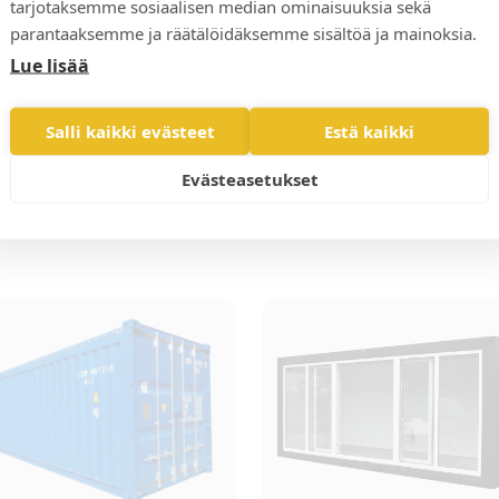
tarjotaksemme sosiaalisen median ominaisuuksia sekä
Näytä verolli
parantaaksemme ja räätälöidäksemme sisältöä ja mainoksia.
Lue lisää
Pyydä ta
Salli kaikki evästeet
Estä kaikki
Evästeasetukset