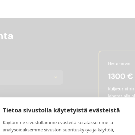
nta
Hinta-arvio
1300
€
Kuljetus ei si
lähetät alla 
Haluatko ostaa vai vuokrata?
kokonaishinta
Tietoa sivustolla käytetyistä evästeistä
Osto
Vuokraus
Hintaan vaiku
Lähetä meille
Käytämme sivustollamme evästeitä kerätäksemme ja
hinnan ja vai
analysoidaksemme sivuston suorituskykyä ja käyttöä,