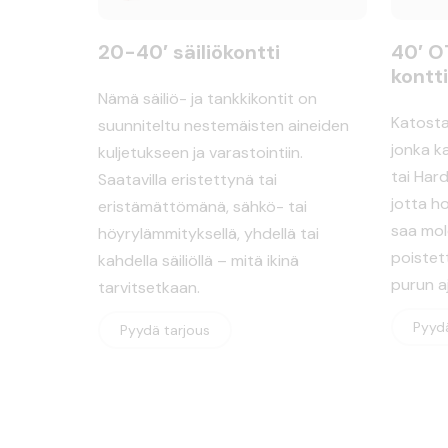
20-40′ säiliökontti
40′ O
kontti
Nämä säiliö- ja tankkikontit on
Katosta
suunniteltu nestemäisten aineiden
jonka k
kuljetukseen ja varastointiin.
tai Hard
Saatavilla eristettynä tai
jotta h
eristämättömänä, sähkö- tai
saa mol
höyrylämmityksellä, yhdellä tai
poistet
kahdella säiliöllä – mitä ikinä
purun aj
tarvitsetkaan.
Pyydä
Pyydä tarjous