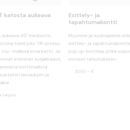
T katosta aukeava
Esittely- ja
tapahtumakontti
 aukeava 40′ merikontti,
Myymme ja vuokraamme erila
attona toimii joko TIR-pressu
esittely- ja tapahtumakontte
 top -mallissa kova katto. Ja
pop up-kontteja, jotka sopiv
ommat etenevät sutjakkaasti,
moneen tarkoitukseen.
emmista konttimallista
3000 – €
tua katon lastauksen ja
aksi.
 tarjous