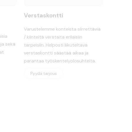
Verstaskontti
Varustelemme konteista siirrettäviä
isia
/ kiinteitä verstaita erilaisiin
ja sekä
tarpeisiin. Helposti liikuteltava
at
verstaskontti säästää aikaa ja
parantaa työskentelyolosuhteita.
Pyydä tarjous