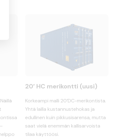
20′ HC merikontti (uusi)
Näillä
Korkeampi malli 20’DC-merikontista.
t
Yhtä lailla kustannustehokas ja
kontissa
edullinen kuin pikkusisarensa, mutta
 –
saat vielä enemmän kallisarvoista
 helppo
tilaa käyttöösi.