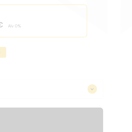
 €
Alv 0%