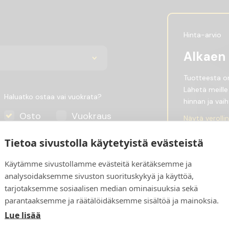
Hinta-arvio
Alkaen
Tuotteesta on 
Lähetä meille
Haluatko ostaa vai vuokrata?
hinnan ja vai
Osto
Vuokraus
Näytä verolli
Tietoa sivustolla käytetyistä evästeistä
Pyydä ta
Käytämme sivustollamme evästeitä kerätäksemme ja
analysoidaksemme sivuston suorituskykyä ja käyttöä,
tarjotaksemme sosiaalisen median ominaisuuksia sekä
parantaaksemme ja räätälöidäksemme sisältöä ja mainoksia.
Lue lisää