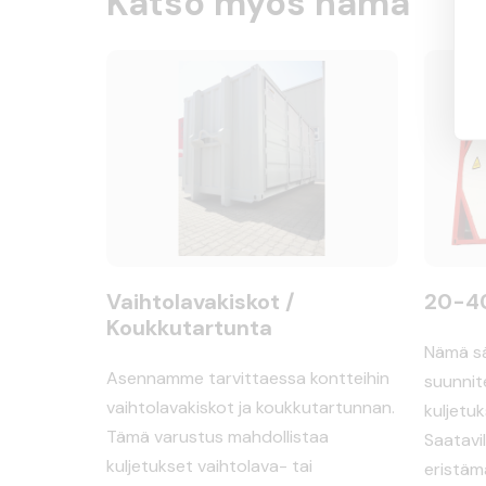
Katso myös nämä
Vaihtolavakiskot /
20-40′
Koukkutartunta
Nämä säi
Asennamme tarvittaessa kontteihin
suunnit
vaihtolavakiskot ja koukkutartunnan.
kuljetuk
Tämä varustus mahdollistaa
Saatavil
kuljetukset vaihtolava- tai
eristäm