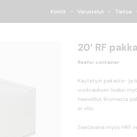
ner
Kontit
Varustelut
Tietoa
Avaa tai sulje alasvetoval
Avaa tai su
20′ RF pakk
Reefer container
Käytetyin pakaste- ja 
vuokrauksen lisäksi myö
haaveillut ikiomasta pa
ei olisi.
Saatavana myös HRF ver