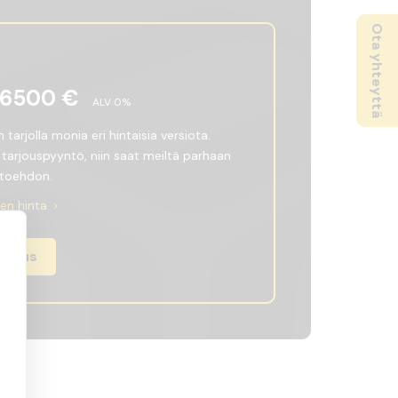
Ota yhteyttä
6500
€
ALV
0
%
tarjolla monia eri hintaisia versiota.
 tarjouspyyntö, niin saat meiltä parhaan
htoehdon.
nen hinta
rjous