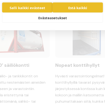
Salli kaikki evästeet
Estä kaikki
Evästeasetukset
 säiliökontti
Nopeat konttihyllyt
liö- ja tankkikontit on
Hyvästi varastointiongelmat! 
eltu nestemäisten aineiden
konttihyllyillä tavarat pysyvä
seen ja varastointiin.
järjestyksessä kontissa kuin 
la eristettynä tai
kokoon ja malliin katsomatta
ättömänä, sähkö- tai
puhumattakaan siitä, kuinka