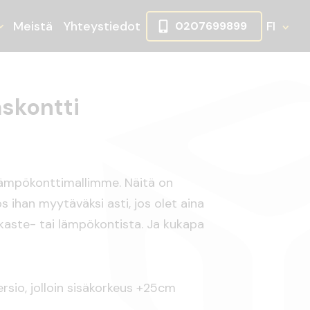
Meistä
Yhteystiedot
FI
0207699899
ikko
lje alasvetovalikko
Avaa tai sulje alasvetovalikko
askontti
lämpökonttimallimme. Näitä on
s ihan myytäväksi asti, jos olet aina
kaste- tai lämpökontista. Ja kukapa
sio, jolloin sisäkorkeus +25cm