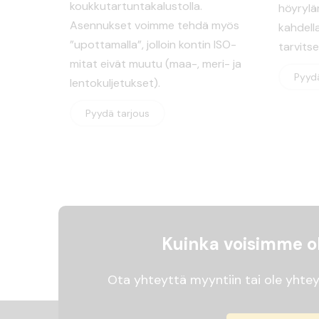
koukkutartuntakalustolla.
höyryläm
Asennukset voimme tehdä myös
kahdella
”upottamalla”, jolloin kontin ISO-
tarvits
mitat eivät muutu (maa-, meri- ja
Pyydä
lentokuljetukset).
Pyydä tarjous
Kuinka voisimme ol
Ota yhteyttä myyntiin tai ole yhtey